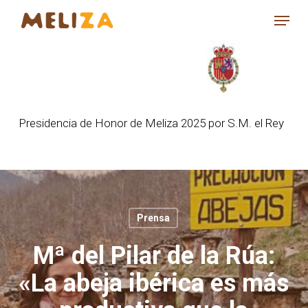
Skip
Menu
to
Close
main
Menu
content
Presidencia de Honor de Meliza 2025 por S.M. el Rey
Prensa
Mª del Pilar de la Rúa:
«La abeja ibérica es más