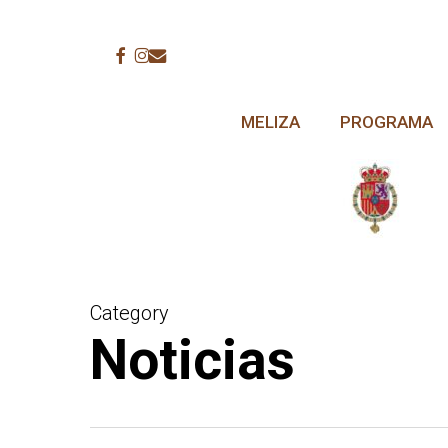
Skip
to
facebook
instagram
email
main
content
MELIZA
PROGRAMA
Category
Noticias