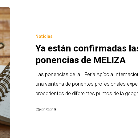
Ya
están
confirmadas
Noticias
las
Ya están confirmadas la
primeras
ponencias de MELIZA
ponencias
de
Las ponencias de la I Feria Apícola Internaci
MELIZA
una veintena de ponentes profesionales expe
procedentes de diferentes puntos de la geogr
25/01/2019